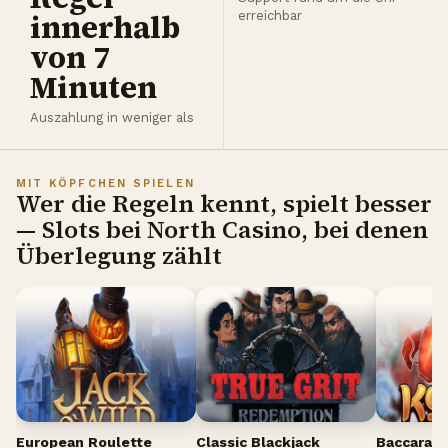
innerhalb
erreichbar
von 7
Minuten
Auszahlung in weniger als
MIT KÖPFCHEN SPIELEN
Wer die Regeln kennt, spielt besser
— Slots bei North Casino, bei denen
Überlegung zählt
European Roulette
Classic Blackjack
Baccarat