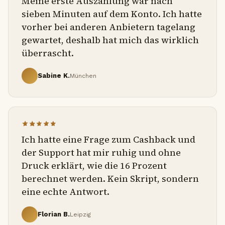
Meine erste Auszahlung war nach
sieben Minuten auf dem Konto. Ich hatte
vorher bei anderen Anbietern tagelang
gewartet, deshalb hat mich das wirklich
überrascht.
Sabine K.
München
Ich hatte eine Frage zum Cashback und
der Support hat mir ruhig und ohne
Druck erklärt, wie die 16 Prozent
berechnet werden. Kein Skript, sondern
eine echte Antwort.
Florian B.
Leipzig