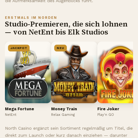
die Aufmerksamkeit des Augenblicks führt.
ERSTMALS IM NORDEN
Studio-Premieren, die sich lohnen
— von NetEnt bis Elk Studios
JACKPOT
NEU
Mega Fortune
Money Train
Fire Joker
NetEnt
Relax Gaming
Play'n GO
North Casino ergänzt sein Sortiment regelmäßig um Titel, die
direkt zum Launch oder kurz danach einziehen — darunter