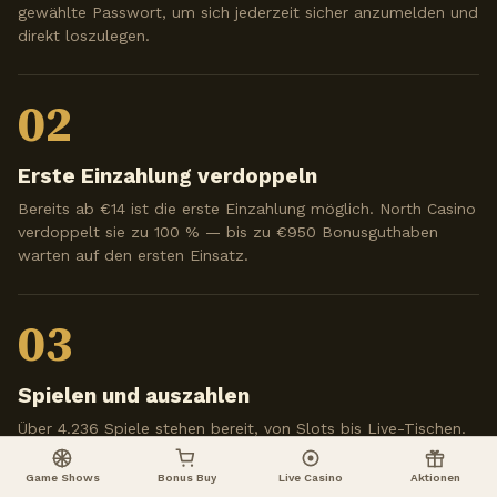
gewählte Passwort, um sich jederzeit sicher anzumelden und
direkt loszulegen.
02
Erste Einzahlung verdoppeln
Bereits ab €14 ist die erste Einzahlung möglich. North Casino
verdoppelt sie zu 100 % — bis zu €950 Bonusguthaben
warten auf den ersten Einsatz.
03
Spielen und auszahlen
Über 4.236 Spiele stehen bereit, von Slots bis Live-Tischen.
Gewinne werden zügig bearbeitet, und bis zu €57.000 lassen
sich unkompliziert auszahlen.
Game Shows
Bonus Buy
Live Casino
Aktionen