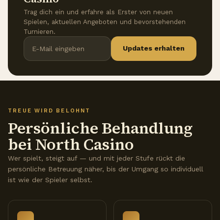
Trag dich ein und erfahre als Erster von neuen
Spielen, aktuellen Angeboten und bevorstehenden
Turnieren.
Updates erhalten
E-Mail eingeben
TREUE WIRD BELOHNT
Persönliche Behandlung
bei North Casino
Wer spielt, steigt auf — und mit jeder Stufe rückt die
persönliche Betreuung näher, bis der Umgang so individuell
ist wie der Spieler selbst.