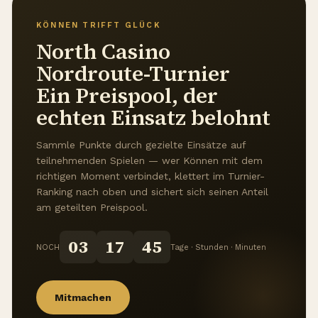
KÖNNEN TRIFFT GLÜCK
North Casino
Nordroute-Turnier
Ein Preispool, der
echten Einsatz belohnt
Sammle Punkte durch gezielte Einsätze auf
teilnehmenden Spielen — wer Können mit dem
richtigen Moment verbindet, klettert im Turnier-
Ranking nach oben und sichert sich seinen Anteil
am geteilten Preispool.
03
17
45
NOCH
Tage · Stunden · Minuten
Mitmachen