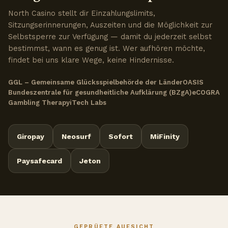
North Casino stellt dir Einzahlungslimits,
Sitzungserinnerungen, Auszeiten und die Möglichkeit zur
Selbstsperre zur Verfügung — damit du jederzeit selbst
bestimmst, wann es genug ist. Wer aufhören möchte,
findet bei uns klare Wege, keine Hindernisse.
GGL – Gemeinsame Glücksspielbehörde der Länder
OASIS
Bundeszentrale für gesundheitliche Aufklärung (BZgA)
eCOGRA
Gambling Therapy
iTech Labs
Giropay
Neosurf
Sofort
MiFinity
Paysafecard
Jeton
GEPRÜFTE AUFSICHT