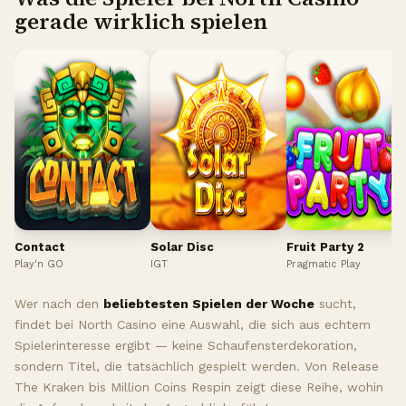
gerade wirklich spielen
Contact
Solar Disc
Fruit Party 2
Play'n GO
IGT
Pragmatic Play
Wer nach den
beliebtesten Spielen der Woche
sucht,
findet bei North Casino eine Auswahl, die sich aus echtem
Spielerinteresse ergibt — keine Schaufensterdekoration,
sondern Titel, die tatsächlich gespielt werden. Von Release
The Kraken bis Million Coins Respin zeigt diese Reihe, wohin