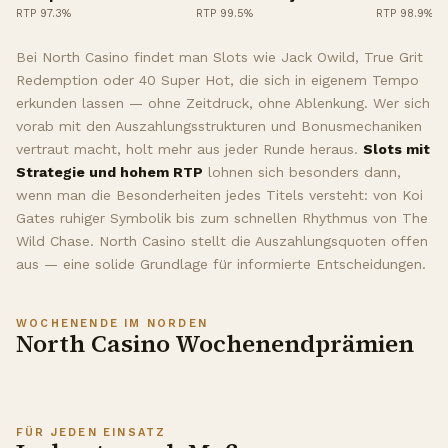
RTP 97.3%
RTP 99.5%
RTP 98.9%
Bei North Casino findet man Slots wie Jack Owild, True Grit
Redemption oder 40 Super Hot, die sich in eigenem Tempo
erkunden lassen — ohne Zeitdruck, ohne Ablenkung. Wer sich
vorab mit den Auszahlungsstrukturen und Bonusmechaniken
vertraut macht, holt mehr aus jeder Runde heraus.
Slots mit
Strategie und hohem RTP
lohnen sich besonders dann,
wenn man die Besonderheiten jedes Titels versteht: von Koi
Gates ruhiger Symbolik bis zum schnellen Rhythmus von The
Wild Chase. North Casino stellt die Auszahlungsquoten offen
aus — eine solide Grundlage für informierte Entscheidungen.
WOCHENENDE IM NORDEN
North Casino Wochenendprämien
FÜR JEDEN EINSATZ